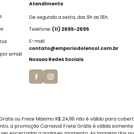
Atendimento
a
De segunda a sexta, das 9h as 18h.
os
Telefone:
(11) 2695-2695
E-mail:
tos
contato@emporiodolencol.com.br
 por email
Nossas Redes Sociais
rátis ou Frete Máximo R$ 24,99 não é válido para cober
nto, a promoção Carnaval Frete Grátis é válida somente
er encerradas a qualquer momento. As imagens dos pr