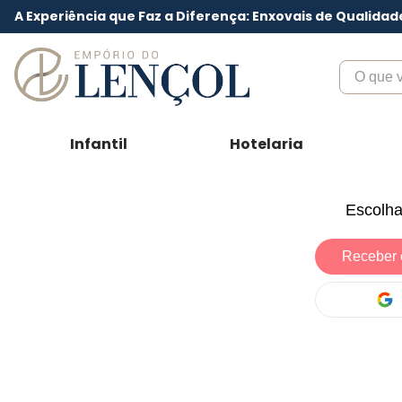
A Experiência que Faz a Diferença: Enxovais de Qualidad
O que voc
Infantil
Hotelaria
Escolha
Receber 