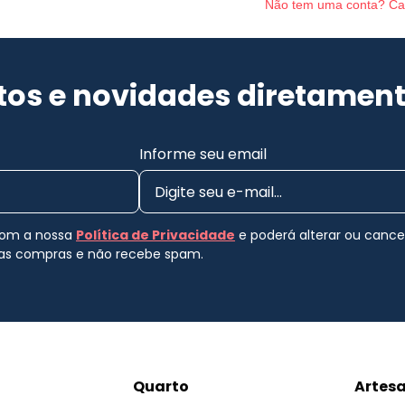
Não tem uma conta? Ca
os e novidades diretament
Informe seu email
 com a nossa
Política de Privacidade
e poderá alterar ou canc
uas compras e não recebe spam.
Quarto
Artes