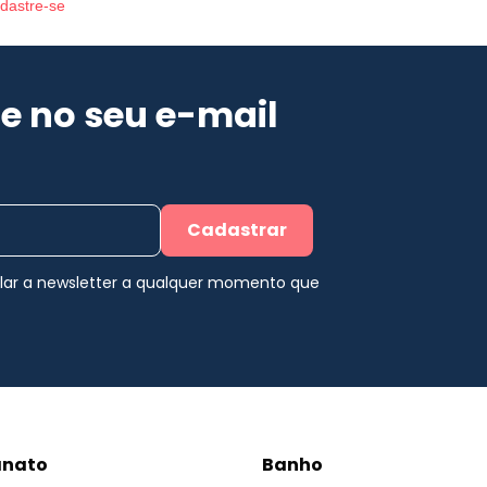
dastre-se
e no seu e-mail
Cadastrar
elar a newsletter a qualquer momento que
anato
Banho