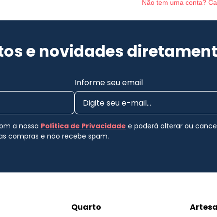
Não tem uma conta? Ca
os e novidades diretament
Informe seu email
 com a nossa
Política de Privacidade
e poderá alterar ou canc
uas compras e não recebe spam.
Quarto
Artes