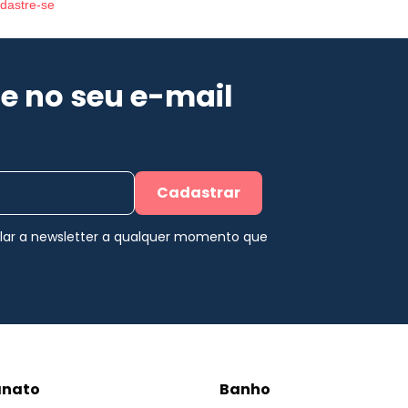
dastre-se
e no seu e-mail
Cadastrar
elar a newsletter a qualquer momento que
anato
Banho