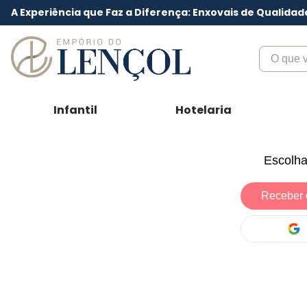
A Experiência que Faz a Diferença: Enxovais de Qualidad
O que voc
Infantil
Hotelaria
Escolha
Receber 