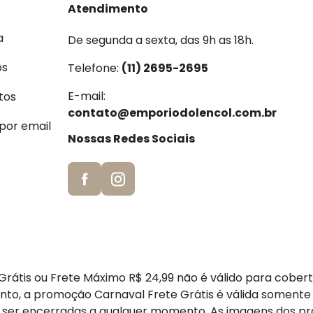
Atendimento
a
De segunda a sexta, das 9h as 18h.
os
Telefone:
(11) 2695-2695
E-mail:
tos
contato@emporiodolencol.com.br
 por email
Nossas Redes Sociais
rátis ou Frete Máximo R$ 24,99 não é válido para cober
nto, a promoção Carnaval Frete Grátis é válida somente
er encerradas a qualquer momento. As imagens dos pr