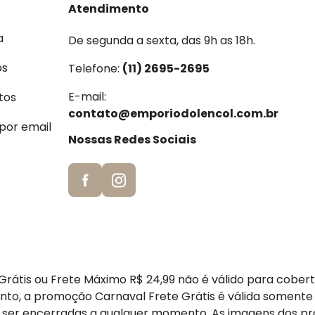
Atendimento
a
De segunda a sexta, das 9h as 18h.
os
Telefone:
(11) 2695-2695
E-mail:
tos
contato@emporiodolencol.com.br
 por email
Nossas Redes Sociais
rátis ou Frete Máximo R$ 24,99 não é válido para cober
nto, a promoção Carnaval Frete Grátis é válida somente
er encerradas a qualquer momento. As imagens dos pr