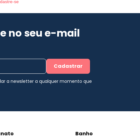
dastre-se
e no seu e-mail
Cadastrar
elar a newsletter a qualquer momento que
anato
Banho