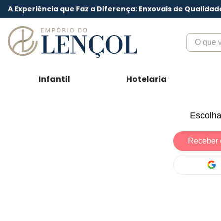
A Experiência que Faz a Diferença: Enxovais de Qualidad
O que voc
Infantil
Hotelaria
Escolha
Receber 