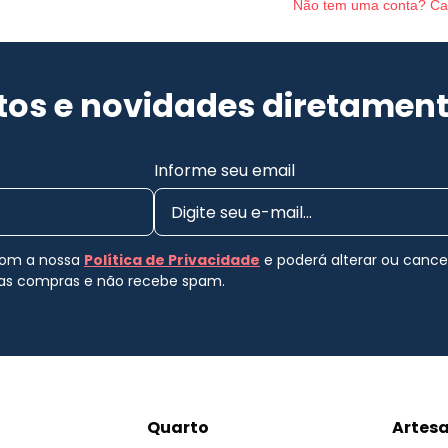
Não tem uma conta? Ca
os e novidades diretament
Informe seu email
 com a nossa
Política de Privacidade
e poderá alterar ou canc
uas compras e não recebe spam.
Quarto
Artes