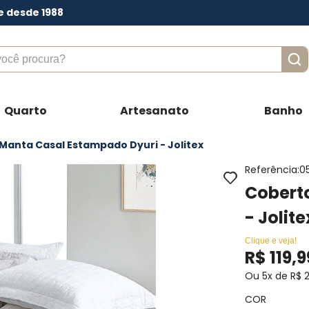
e desde 1988
ê procura?
Quarto
Artesanato
Banho
 Manta Casal Estampado Dyuri - Jolitex
Referência
:
0
Cobert
- Jolit
Clique e veja!
R$
119
,
9
Ou
5
x de
R$
COR