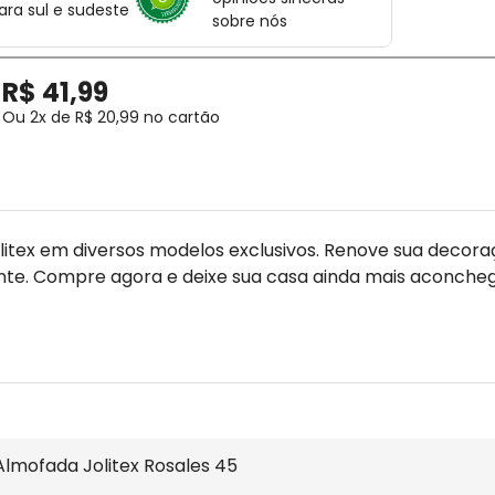
ara sul e sudeste
sobre nós
R$
41
,
99
Ou
2
x de
R$
20
,
99
no cartão
ex em diversos modelos exclusivos. Renove sua decoraçã
te. Compre agora e deixe sua casa ainda mais aconche
Almofada Jolitex Rosales 45 