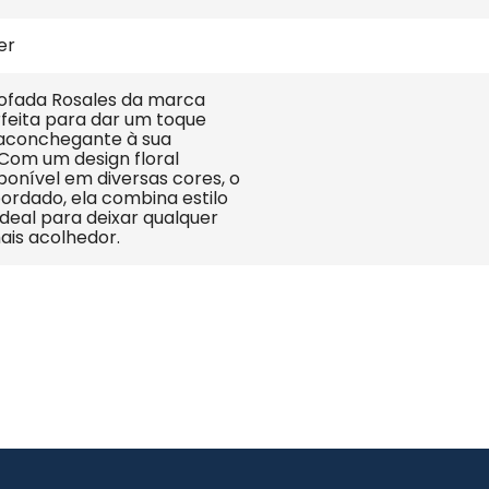
er
fada Rosales da marca 
rfeita para dar um toque 
aconchegante à sua 
Com um design floral 
ponível em diversas cores, o 
ordado, ela combina estilo 
Ideal para deixar qualquer 
is acolhedor.