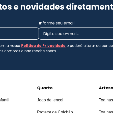
os e novidades diretament
Informe seu email
 com a nossa
Política de Privacidade
e poderá alterar ou canc
uas compras e não recebe spam.
Quarto
Artes
fantil
Jogo de lençol
Toalhas
Protetor de Colchão
Toalhas