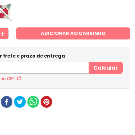
＋
ADICIONAR AO CARRINHO
meu CEP
r