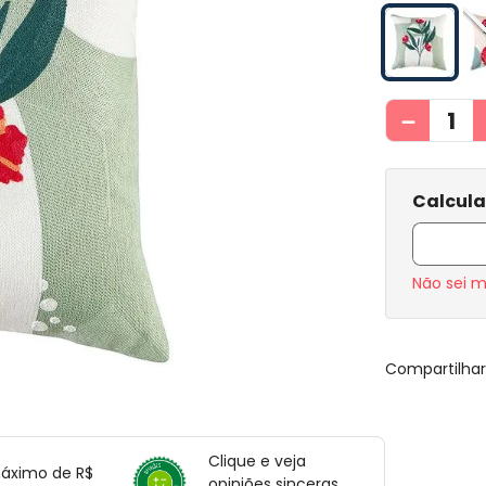
－
Não sei 
Compartilha
Clique e veja
máximo de R$
opiniões sinceras