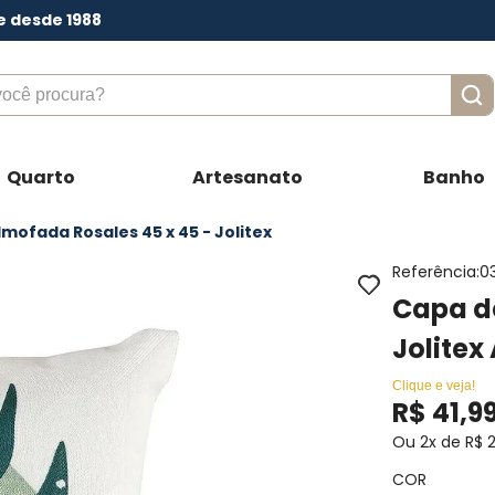
e desde 1988
ê procura?
Quarto
Artesanato
Banho
mofada Rosales 45 x 45 - Jolitex
Referência
:
0
Capa de
Jolitex
Clique e veja!
R$
41
,
9
Ou
2
x de
R$
COR