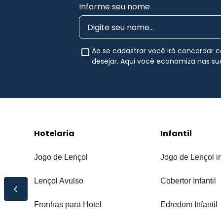
Informe seu nome
Ao se cadastrar você irá concordar
desejar. Aqui você economiza nas s
Hotelaria
Infantil
Jogo de Lençol
Jogo de Lençol in
Lençol Avulso
Cobertor Infantil
Fronhas para Hotel
Edredom Infantil