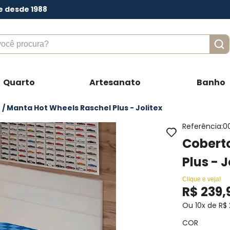
e desde 1988
ê procura?
Quarto
Artesanato
Banho
/ Manta Hot Wheels Raschel Plus - Jolitex
Referência
:
0
Coberto
Plus - 
Clique e veja!
R$
239
,
Ou
10
x de
R$
COR