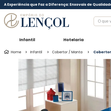
A Experiência que Faz a Diferença: Enxovais de Qualidad
O que voc
Infantil
Hotelaria
Infantil
Cobertor / Manta
Cobertor 