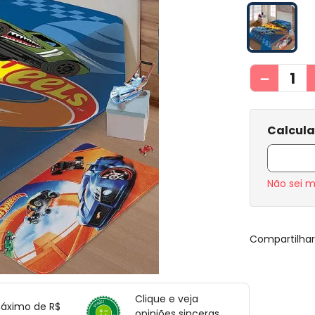
－
Não sei 
Compartilha
Clique e veja
máximo de R$
opiniões sinceras