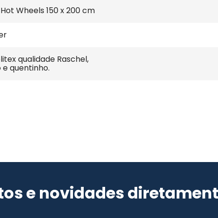
 Hot Wheels 150 x 200 cm
er
itex qualidade Raschel, 
 e quentinho.
os e novidades diretament