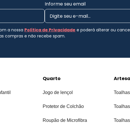
Informe seu email
 com a nossa
Política de Privacidade
e poderá alterar ou canc
uas compras e não recebe spam.
Quarto
Artes
fantil
Jogo de lençol
Toalhas
Protetor de Colchão
Toalhas
Roupão de Microfibra
Toalhas