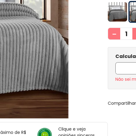
－
Não sei 
Compartilha
Clique e veja
máximo de R$
opiniões sinceras