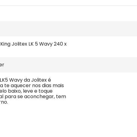
King Jolitex LK 5 Wavy 240 x 
er
LK5 Wavy da Jolitex é 
a te aquecer nos dias mais 
elo baixo, leve e toque 
eal para se aconchegar, tem 
rno.