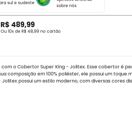
ara sul e sudeste
sobre nós
R$
489
,
99
Ou
10
x de
R$
48
,
99
no cartão
m o Cobertor Super King - Jolitex. Esse cobertor é perfe
a composição em 100% poliéster, ele possui um toque ma
- Jolitex possui um estilo moderno, com diversas cores 