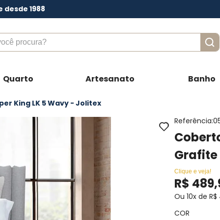
e desde 1988
ê procura?
Quarto
Artesanato
Banho
er King LK 5 Wavy - Jolitex
Referência
:
0
Coberto
Grafite
Clique e veja!
R$
489
,
Ou
10
x de
R$
COR