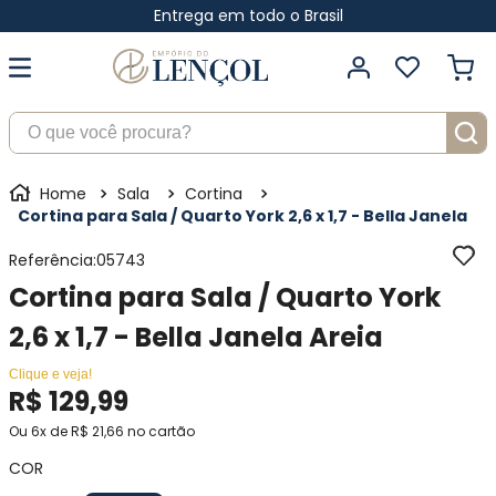
Entrega em todo o Brasil
O que você procura?
Sala
Cortina
Cortina para Sala / Quarto York 2,6 x 1,7 - Bella Janela
Referência
:
05743
Cortina para Sala / Quarto York
2,6 x 1,7 - Bella Janela Areia
Clique e veja!
R$
129
,
99
Ou
6
x de
R$
21
,
66
no cartão
COR