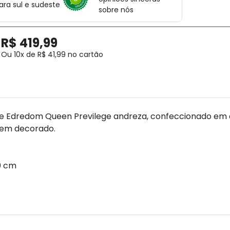
ara sul e sudeste
sobre nós
R$
419
,
99
Ou
10
x de
R$
41
,
99
no cartão
te Edredom Queen Previlege andreza, confeccionado em
bem decorado.
0 cm