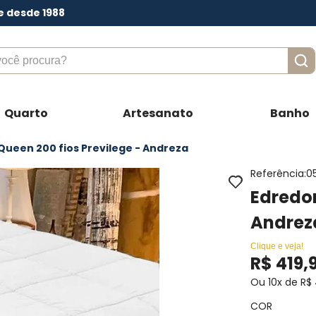
e desde 1988
ê procura?
Quarto
Artesanato
Banho
ueen 200 fios Previlege - Andreza
Referência
:
0
Edredom
Andrez
Clique e veja!
R$
419
,
Ou
10
x de
R$
COR