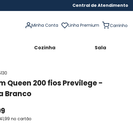
Central de Atendimento
Minha Conta
Linha Premium
Cozinha
Sala
5130
 Queen 200 fios Previlege -
a Branco
99
41
,
99
no cartão