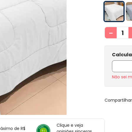
－
Não sei 
Compartilha
Clique e veja
máximo de R$
opiniões sinceras