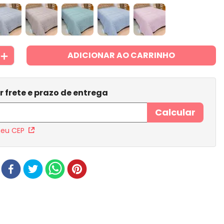
＋
ADICIONAR AO CARRINHO
meu CEP
r