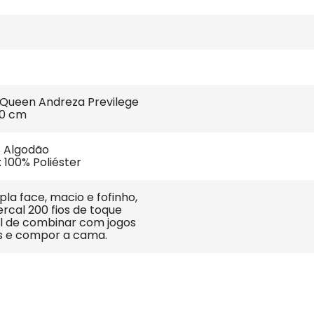
Queen Andreza Previlege 
60 cm
% Algodão
 100% Poliéster
a face, macio e fofinho, 
rcal 200 fios de toque 
il de combinar com jogos 
 e compor a cama.