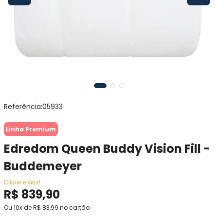
Referência
:
05933
Linha Premium
Edredom Queen Buddy Vision Fill -
Buddemeyer
Clique e veja!
R$
839
,
90
Ou
10
x de
R$
83
,
99
no cartão