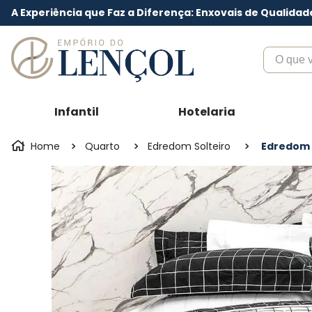
A Experiência que Faz a Diferença: Enxovais de Qualidad
O que voc
Infantil
Hotelaria
Quarto
Edredom Solteiro
Edredom 