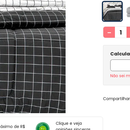
－
Não sei 
Compartilha
Clique e veja
máximo de R$
opiniões sinceras