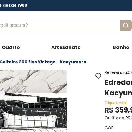
e desde 1988
ê procura?
Quarto
Artesanato
Banho
Solteiro 200 fios Vintage - Kacyumara
Referência
:
0
Edredom
Kacyum
Clique e veja!
R$
359
,
Ou
10
x de
R$
COR