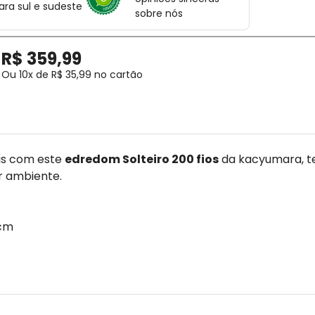
ara sul e sudeste
sobre nós
R$
359
,
99
Ou
10
x de
R$
35
,
99
no cartão
eis com este
edredom Solteiro 200 fios
da kacyumara, te
r ambiente.
 cm