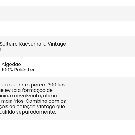
Solteiro Kacyumara Vintage 
m
% Algodão
 100% Poliéster
duzido com percal 200 fios 
que evita a formoção de 
cio, e envolvente, ótimo 
 mais frios. Combina com os 
çois da coleção Vintage que 
quirido separadamente.