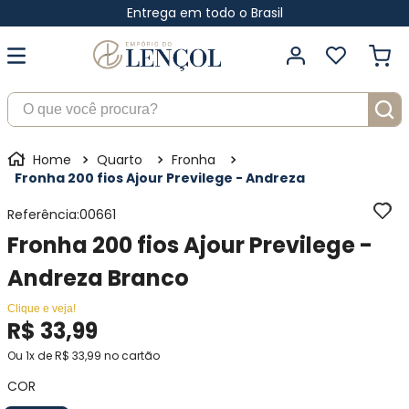
Entrega em todo o Brasil
O que você procura?
Quarto
Fronha
Fronha 200 fios Ajour Previlege - Andreza
Referência
:
00661
Fronha 200 fios Ajour Previlege -
Andreza Branco
Clique e veja!
R$
33
,
99
Ou
1
x de
R$
33
,
99
no cartão
COR