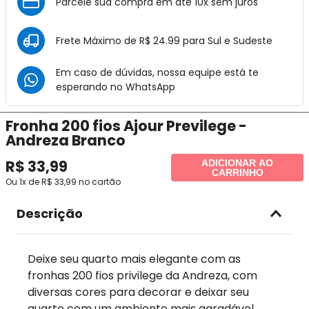
Parcele sua compra em até 10x sem juros
Frete Máximo de R$ 24.99 para Sul e Sudeste
Em caso de dúvidas, nossa equipe está te
esperando no
WhatsApp
Fronha 200 fios Ajour Previlege -
Andreza Branco
R$
33
,
99
ADICIONAR AO
CARRINHO
Ou
1
x de
R$
33
,
99
no cartão
Descrição
Deixe seu quarto mais elegante com as
fronhas 200 fios privilege da Andreza, com
diversas cores para decorar e deixar seu
quarto com um ambiente mais agradável