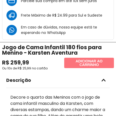
Parcele sua compra em até 10x sem juros
Frete Máximo de R$ 24.99 para Sul e Sudeste
Em caso de dúvidas, nossa equipe está te
esperando no
WhatsApp
Jogo de Cama Infantil 180 fios para
Menino - Karsten Aventura
R$
259
,
99
ADICIONAR AO
CARRINHO
Ou
10
x de
R$
25
,
99
no cartão
Descrição
Decore o quarto das Meninos com o jogo de
cama infantil masculino da Karsten, com
diversas estampas, dando um charme maior a
cama de sua filho. Além de garantir uma bela