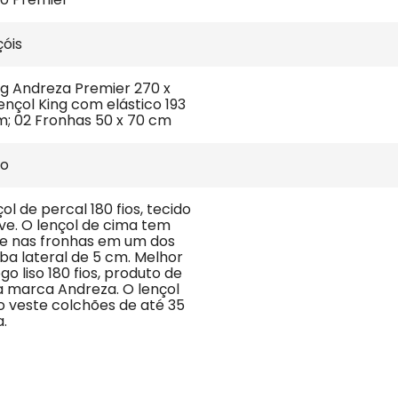
çóis
ng Andreza Premier 270 x 
ençol King com elástico 193 
cm; 02 Fronhas 50 x 70 cm
ão
ol de percal 180 fios, tecido 
ve. O lençol de cima tem 
, e nas fronhas em um dos 
ba lateral de 5 cm. Melhor 
o liso 180 fios, produto de 
a marca Andreza. O lençol 
o veste colchões de até 35 
.