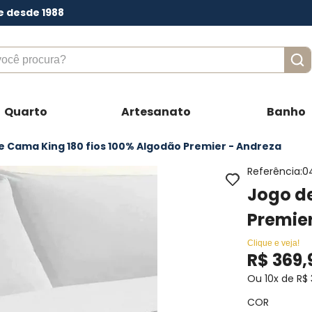
e desde 1988
ê procura?
Quarto
Artesanato
Banho
e Cama King 180 fios 100% Algodão Premier - Andreza
Referência
:
0
Jogo de
Premie
Clique e veja!
R$
369
,
Ou
10
x de
R$
COR