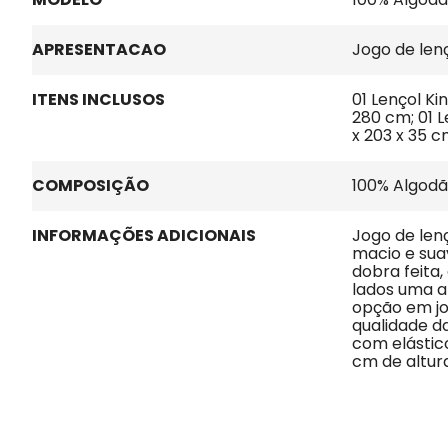
APRESENTACAO
Jogo de len
ITENS INCLUSOS
01 Lençol Ki
280 cm; 01 L
x 203 x 35 
COMPOSIÇÃO
100% Algod
INFORMAÇÕES ADICIONAIS
Jogo de lenç
macio e sua
dobra feita
lados uma a
opção em jog
qualidade d
com elástic
cm de altura