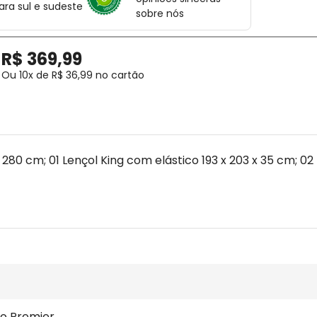
ara sul e sudeste
sobre nós
R$
369
,
99
Ou
10
x de
R$
36
,
99
no cartão
x 280 cm; 01 Lençol King com elástico 193 x 203 x 35 cm; 0
o Premier