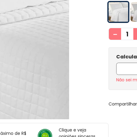
－
Não sei 
Compartilha
Clique e veja
máximo de R$
opiniões sinceras