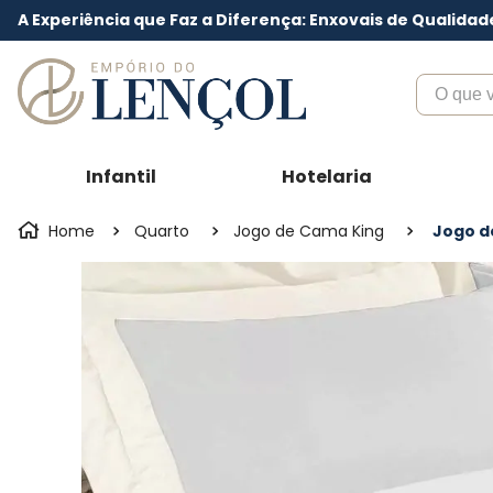
A Experiência que Faz a Diferença: Enxovais de Qualidad
O que voc
Infantil
Hotelaria
Quarto
Jogo de Cama King
Jogo d