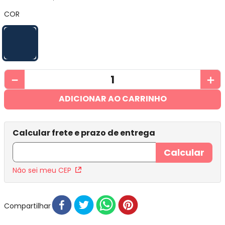
COR
－
＋
ADICIONAR AO CARRINHO
Não sei meu CEP
Compartilhar