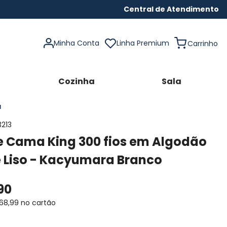
Central de Atendimento
Minha Conta
Linha Premium
Cozinha
Sala
a
3213
e Cama King 300 fios em Algodão
e Liso - Kacyumara Branco
90
68
,
99
no cartão