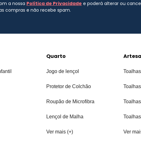
 com a nossa
Política de Privacidade
e poderá alterar ou canc
uas compras e não recebe spam.
Quarto
Artes
fantil
Jogo de lençol
Toalhas
Protetor de Colchão
Toalhas
Roupão de Microfibra
Toalhas
Lençol de Malha
Toalhas
Ver mais (+)
Ver mai