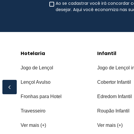
Ao se cadastrar você irá concordar
desejar. Aqui você economiza nas s
Hotelaria
Infantil
Jogo de Lençol
Jogo de Lençol in
Lençol Avulso
Cobertor Infantil
Fronhas para Hotel
Edredom Infantil
Travesseiro
Roupão Infantil
Ver mais (+)
Ver mais (+)