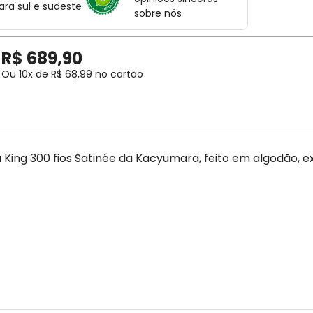
ara sul e sudeste
sobre nós
R$
689
,
90
Ou
10
x de
R$
68
,
99
no cartão
a King 300 fios Satinée da Kacyumara, feito em algodão