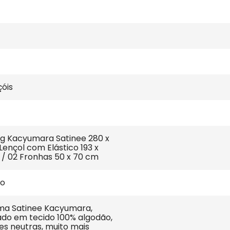
çóis
ing Kacyumara Satinee 280 x 
Lençol com Elástico 193 x 
 / 02 Fronhas 50 x 70 cm
ão
ma Satinee Kacyumara, 
do em tecido 100% algodão, 
res neutras, muito mais 