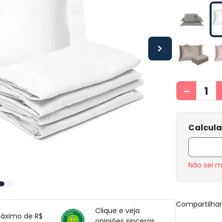
－
Não sei 
Compartilha
Clique e veja
máximo de R$
opiniões sinceras