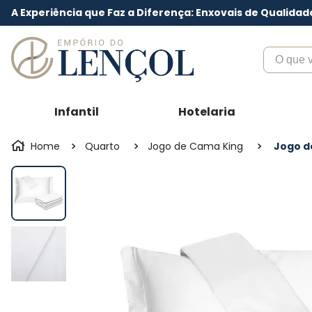
A Experiência que Faz a Diferença: Enxovais de Qualidad
O que voc
Infantil
Hotelaria
Quarto
Jogo de Cama King
Jogo d