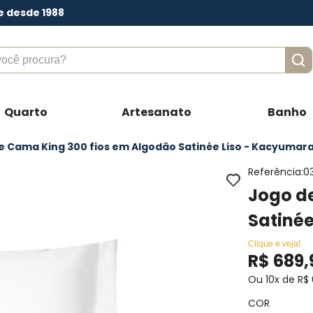
e desde 1988
ê procura?
Quarto
Artesanato
Banho
e Cama King 300 fios em Algodão Satinée Liso - Kacyumar
Referência
:
0
Jogo d
Satiné
Clique e veja!
R$
689
,
Ou
10
x de
R$
COR