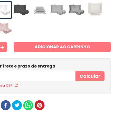
＋
ADICIONAR AO CARRINHO
meu CEP
r