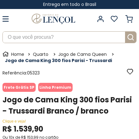
Entrega em todo o Brasil
O que você procura?
Quarto
Jogo de Cama Queen
Jogo de Cama King 300 fios Parisi - Trussardi
Referência
:
05323
Frete Grátis SP
Linha Premium
Jogo de Cama King 300 fios Parisi
- Trussardi Branco / branco
Clique e veja!
R$
1
.
539
,
90
Ou
10
x de
R$
153
,
99
no cartão