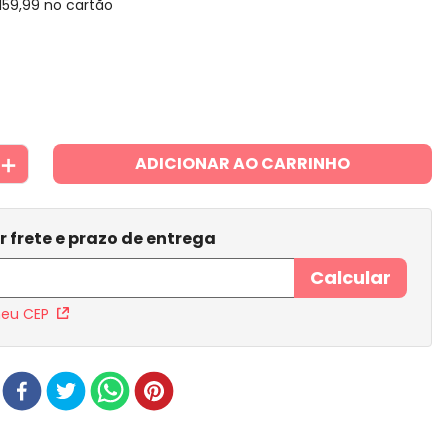
159
,
99
no cartão
＋
ADICIONAR AO CARRINHO
meu CEP
r