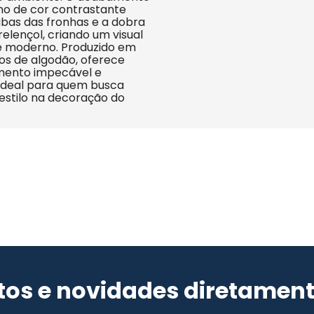
no de cor contrastante 
abas das fronhas e a dobra 
relençol, criando um visual 
 e moderno. Produzido em 
os de algodão, oferece 
mento impecável e 
 ideal para quem busca 
estilo na decoração do 
os e novidades diretament