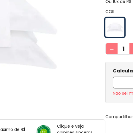
Ou
10
x de
R$
COR
－
Não sei 
Compartilha
Clique e veja
máximo de R$
opiniões sinceras