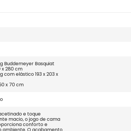
ing Buddemeyer Basquiat 
0 x 280 cm
ng com elástico 193 x 203 x 
50 x 70 cm
ão
acetinado e toque 
te macio, o jogo de cama 
oporciona conforto e 
o ambiente. O acabamento 