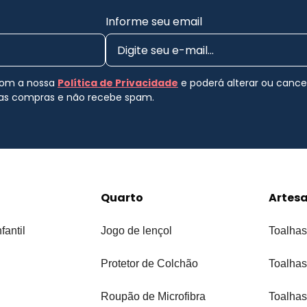
Informe seu email
 com a nossa
Política de Privacidade
e poderá alterar ou canc
uas compras e não recebe spam.
Quarto
Artes
fantil
Jogo de lençol
Toalhas
Protetor de Colchão
Toalhas
Roupão de Microfibra
Toalhas