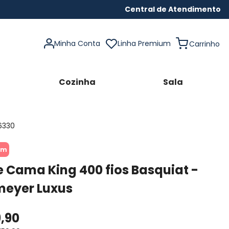
Central de Atendimento
Minha Conta
Linha Premium
Cozinha
Sala
6330
um
 Cama King 400 fios Basquiat -
eyer Luxus
9
,
90