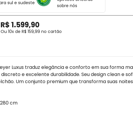
ara sul e sudeste
sobre nós
R$
1
.
599
,
90
Ou
10
x de
R$
159
,
99
no cartão
eyer Luxus traduz elegância e conforto em sua forma ma
o discreto e excelente durabilidade. Seu design clean e s
colchão. Um conjunto premium que transforma suas noites
x 280 cm