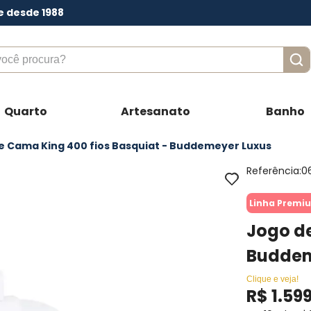
e desde 1988
ê procura?
Quarto
Artesanato
Banho
e Cama King 400 fios Basquiat - Buddemeyer Luxus
Referência
:
0
Linha Premi
Jogo de
Buddem
Clique e veja!
R$
1
.
59