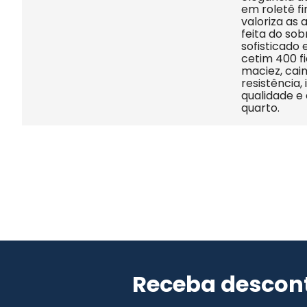
em roletê fi
valoriza as 
feita do sob
sofisticado
cetim 400 fi
maciez, cai
resistência,
qualidade e 
quarto.
Receba descont