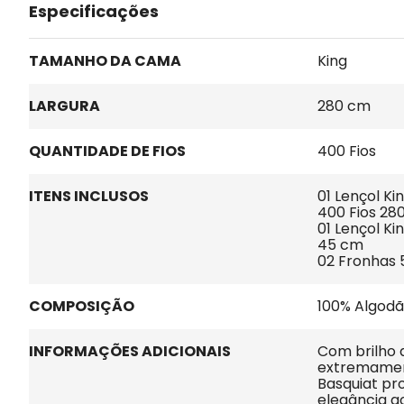
Especificações
TAMANHO DA CAMA
King
LARGURA
280 cm
QUANTIDADE DE FIOS
400 Fios
ITENS INCLUSOS
01 Lençol K
400 Fios 28
01 Lençol Ki
45 cm
02 Fronhas 
COMPOSIÇÃO
100% Algod
INFORMAÇÕES ADICIONAIS
Com brilho 
extremamen
Basquiat pr
elegância a