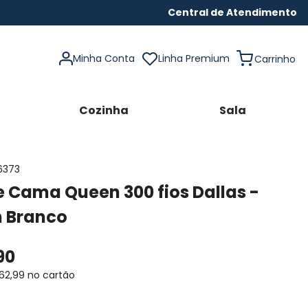
Central de Atendimento
Minha Conta
Linha Premium
Cozinha
Sala
6373
 Cama Queen 300 fios Dallas -
n Branco
90
62
,
99
no cartão