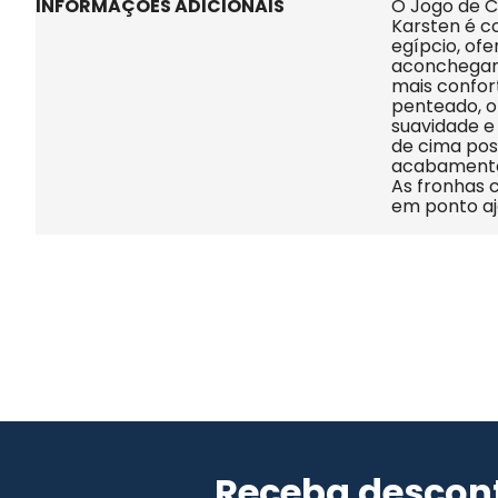
INFORMAÇÕES ADICIONAIS
O Jogo de C
Karsten é c
egípcio, of
aconchegant
mais confort
penteado, o
suavidade e 
de cima poss
acabamento
As fronhas 
em ponto ajo
Receba descont