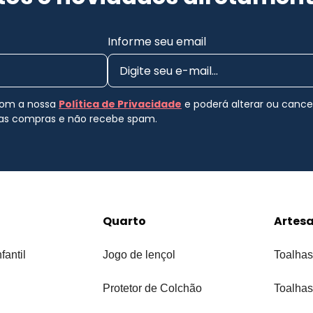
Informe seu email
 com a nossa
Política de Privacidade
e poderá alterar ou canc
uas compras e não recebe spam.
Quarto
Artes
fantil
Jogo de lençol
Toalhas
Protetor de Colchão
Toalhas