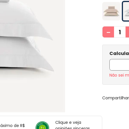
－
Não sei 
Compartilha
Clique e veja
máximo de R$
opiniões sinceras