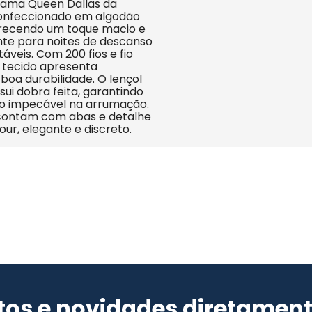
ama Queen Dallas da 
onfeccionado em algodão 
erecendo um toque macio e 
e para noites de descanso 
áveis. Com 200 fios e fio 
 tecido apresenta 
boa durabilidade. O lençol 
ui dobra feita, garantindo 
 impecável na arrumação. 
contam com abas e detalhe 
ur, elegante e discreto.
os e novidades diretament