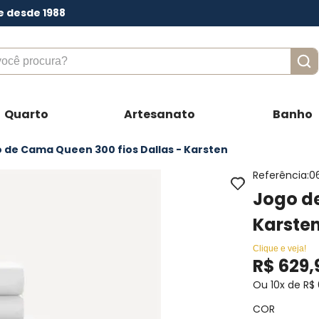
e desde 1988
ê procura?
Quarto
Artesanato
Banho
 de Cama Queen 300 fios Dallas - Karsten
Referência
:
0
Jogo de
Karste
Clique e veja!
R$
629
,
Ou
10
x de
R$
COR