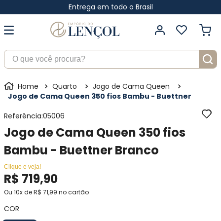
Entrega em todo o Brasil
O que você procura?
Quarto
Jogo de Cama Queen
Jogo de Cama Queen 350 fios Bambu - Buettner
Referência
:
05006
Jogo de Cama Queen 350 fios
Bambu - Buettner Branco
Clique e veja!
R$
719
,
90
Ou
10
x de
R$
71
,
99
no cartão
COR