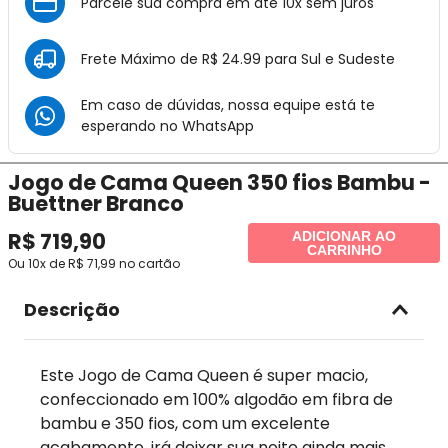
Parcele sua compra em até 10x sem juros
Frete Máximo de R$ 24.99 para Sul e Sudeste
Em caso de dúvidas, nossa equipe está te
esperando no
WhatsApp
Jogo de Cama Queen 350 fios Bambu -
Buettner Branco
R$
719
,
90
ADICIONAR AO
CARRINHO
Ou
10
x de
R$
71
,
99
no cartão
Descrição
Este Jogo de Cama Queen é super macio,
confeccionado em 100% algodão em fibra de
bambu e 350 fios, com um excelente
acabamento, irá deixar sua noite ainda mais