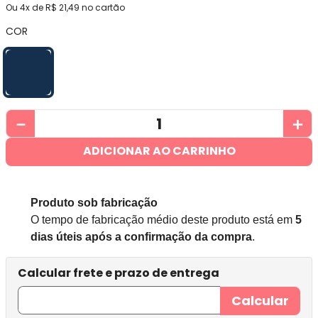
Ou
4
x de
R$
21
,
49
no cartão
COR
－
＋
ADICIONAR AO CARRINHO
Produto sob fabricação
O tempo de fabricação médio deste produto está em
5
dias úteis após a confirmação da compra
.