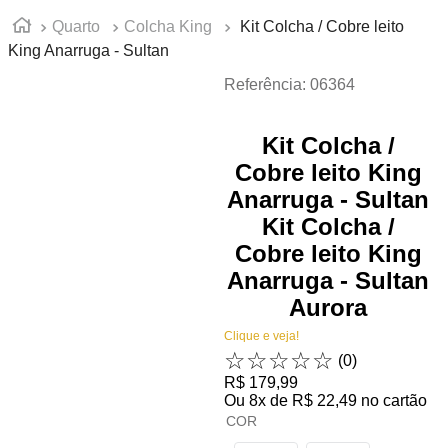
Quarto
Colcha King
Kit Colcha / Cobre leito
King Anarruga - Sultan
Referência
:
06364
Kit Colcha /
Cobre leito King
Anarruga - Sultan
Kit Colcha /
Cobre leito King
Anarruga - Sultan
Aurora
Clique e veja!
☆
☆
☆
☆
☆
(
0
)
R$
179
,
99
Ou
8
x de
R$
22
,
49
no cartão
COR