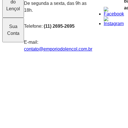
b
do
De segunda a sexta, das 9h as
a
Lençol
18h.
Telefone:
(11) 2695-2695
Sua
Conta
E-mail:
contato@emporiodolencol.com.br