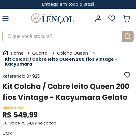
Entrega em todo o Brasil
O que você procura?
Quarto
Colcha Queen
Kit Colcha / Cobre leito Queen 200 fios Vintage -
Kacyumara
Referência
:
04925
Kit Colcha / Cobre leito Queen 200
fios Vintage - Kacyumara Gelato
Clique e veja!
R$
549
,
99
Ou
10
x de
R$
54
,
99
no cartão
COR