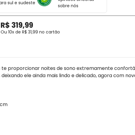
ara sul e sudeste
sobre nós
R$
319
,
99
Ou
10
x de
R$
31
,
99
no cartão
irá te proporcionar noites de sono extremamente confortá
deixando ele ainda mais lindo e delicado, agora com nov
 cm