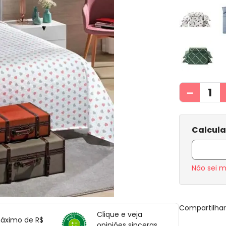
－
Não sei 
Compartilha
Clique e veja
máximo de R$
opiniões sinceras