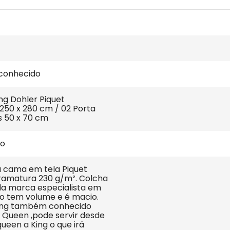
conhecido
ng Dohler Piquet 
50 x 280 cm / 02 Porta 
s 50 x 70 cm
ão
 cama em tela Piquet 
ramatura 230 g/m². Colcha 
 da marca especialista em 
vo tem volume e é macio. 
ng também conhecido 
Queen ,pode servir desde 
een a King o que irá 