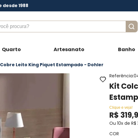
e desde 1988
ê procura?
Quarto
Artesanato
Banho
/ Cobre Leito King Piquet Estampado - Dohler
Referência
:
0
Kit Col
Estamp
Clique e veja!
R$
319
,
Ou
10
x de
R$
COR