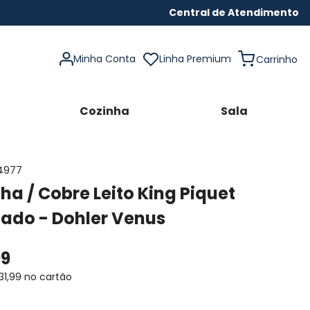
Central de Atendimento
Minha Conta
Linha Premium
Cozinha
Sala
4977
cha / Cobre Leito King Piquet
ado - Dohler Venus
99
31
,
99
no cartão