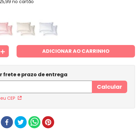
25
,
99
no cartão
＋
ADICIONAR AO CARRINHO
meu CEP
r