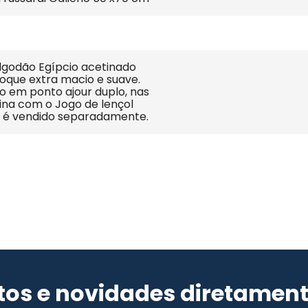
lgodão Egípcio acetinado 
toque extra macio e suave. 
em ponto ajour duplo, nas 
na com o Jogo de lençol 
e é vendido separadamente.
os e novidades diretament