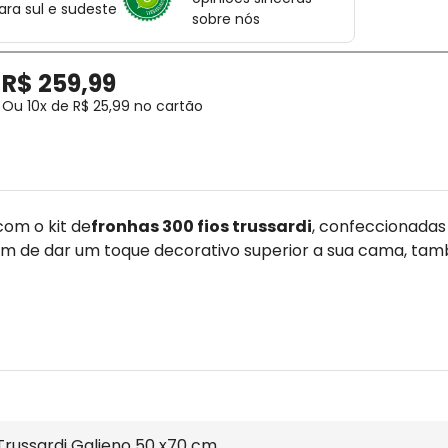
ara sul e sudeste
sobre nós
R$
259
,
99
Ou
10
x de
R$
25
,
99
no cartão
om o kit de
fronhas 300 fios trussardi
, confeccionadas
m de dar um toque decorativo superior a sua cama, ta
Trussardi Galieno 50 x70 cm