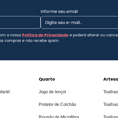
Informe seu email
 com a nossa
Política de Privacidade
e poderá alterar ou canc
uas compras e não recebe spam.
Quarto
Artes
fantil
Jogo de lençol
Toalhas
Protetor de Colchão
Toalhas
Roupão de Microfibra
Toalhas