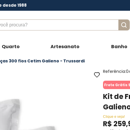
e desde 1988
ê procura?
Quarto
Artesanato
Banho
eças 300 fios Cetim Galieno - Trussardi
Referência
:
0
Frete Grátis 
Kit de 
Galieno
Clique e veja!
R$
259
,