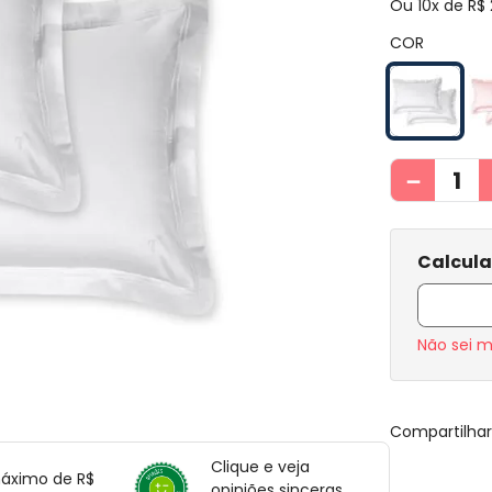
Ou
10
x de
R$
COR
－
Não sei 
Compartilha
Clique e veja
máximo de R$
opiniões sinceras