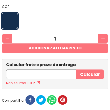
COR
－
＋
ADICIONAR AO CARRINHO
Não sei meu CEP
Compartilhar