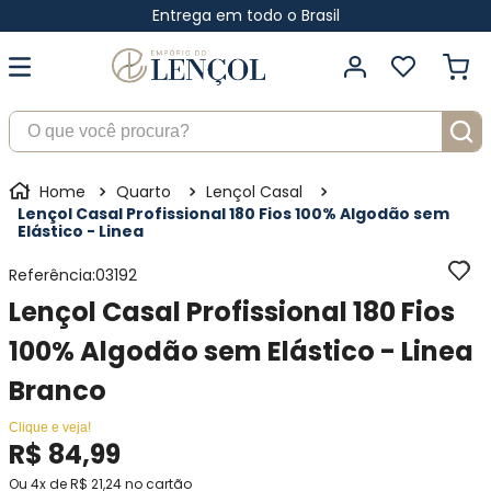
Entrega em todo o Brasil
O que você procura?
Quarto
Lençol Casal
Lençol Casal Profissional 180 Fios 100% Algodão sem
Elástico - Linea
Referência
:
03192
Lençol Casal Profissional 180 Fios
100% Algodão sem Elástico - Linea
Branco
Clique e veja!
R$
84
,
99
Ou
4
x de
R$
21
,
24
no cartão