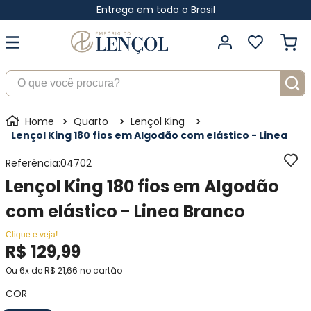
Entrega em todo o Brasil
O que você procura?
Quarto
Lençol King
Lençol King 180 fios em Algodão com elástico - Linea
Referência
:
04702
Lençol King 180 fios em Algodão
com elástico - Linea Branco
Clique e veja!
R$
129
,
99
Ou
6
x de
R$
21
,
66
no cartão
COR