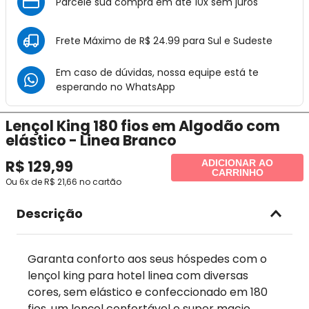
Parcele sua compra em até 10x sem juros
Frete Máximo de R$ 24.99 para Sul e Sudeste
Em caso de dúvidas, nossa equipe está te
esperando no
WhatsApp
Lençol King 180 fios em Algodão com
elástico - Linea Branco
R$
129
,
99
ADICIONAR AO
CARRINHO
Ou
6
x de
R$
21
,
66
no cartão
Descrição
Garanta conforto aos seus hóspedes com o
lençol king para hotel linea com diversas
cores, sem elástico e confeccionado em 180
fios, um lençol confortável e super macio,