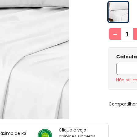
－
Não sei 
Compartilha
Clique e veja
máximo de R$
opiniões sinceras