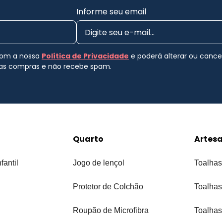
Informe seu email
 com a nossa
Política de Privacidade
e poderá alterar ou canc
uas compras e não recebe spam.
Quarto
Artes
fantil
Jogo de lençol
Toalhas
Protetor de Colchão
Toalhas
Roupão de Microfibra
Toalhas