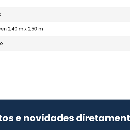
o
een 2,40 m x 2,50 m
ão
os e novidades diretament