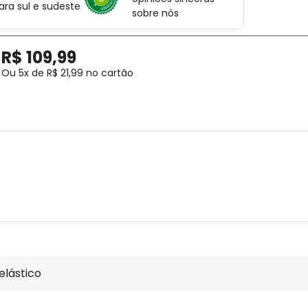
ara sul e sudeste
sobre nós
R$
109
,
99
Ou
5
x de
R$
21
,
99
no cartão
elástico