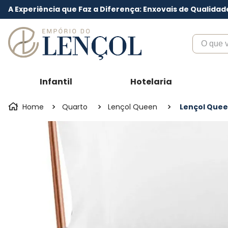
A Experiência que Faz a Diferença: Enxovais de Qualidad
O que voc
Infantil
Hotelaria
Quarto
Lençol Queen
Lençol Queen