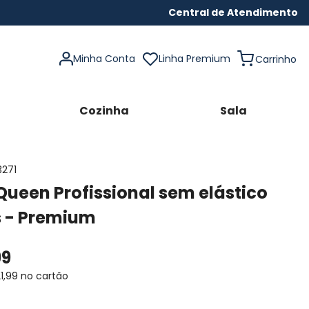
Central de Atendimento
Minha Conta
Linha Premium
Cozinha
Sala
3271
Queen Profissional sem elástico
s - Premium
99
1
,
99
no cartão