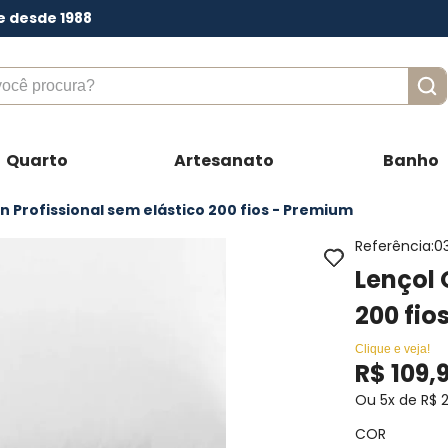
e desde 1988
ê procura?
Quarto
Artesanato
Banho
 Profissional sem elástico 200 fios - Premium
Referência
:
0
Lençol 
200 fio
Clique e veja!
R$
109
,
Ou
5
x de
R$
2
COR