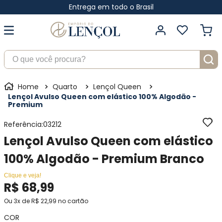
Entrega em todo o Brasil
O que você procura?
Quarto
Lençol Queen
Lençol Avulso Queen com elástico 100% Algodão -
Premium
Referência
:
03212
Lençol Avulso Queen com elástico
100% Algodão - Premium Branco
Clique e veja!
R$
68
,
99
Ou
3
x de
R$
22
,
99
no cartão
COR