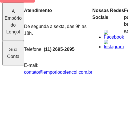
Atendimento
Nossas Redes
F
A
Sociais
p
Empório
b
do
De segunda a sexta, das 9h as
a
Lençol
18h.
Telefone:
(11) 2695-2695
Sua
Conta
E-mail:
contato@emporiodolencol.com.br