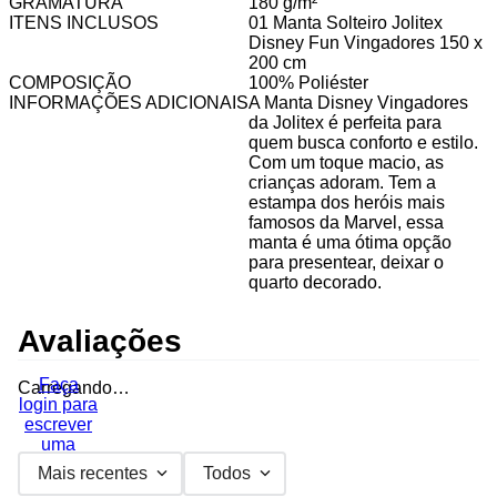
GRAMATURA
180 g/m²
ITENS INCLUSOS
01 Manta Solteiro Jolitex
Disney Fun Vingadores 150 x
200 cm
COMPOSIÇÃO
100% Poliéster
INFORMAÇÕES ADICIONAIS
A Manta Disney Vingadores
da Jolitex é perfeita para
quem busca conforto e estilo.
Com um toque macio, as
crianças adoram. Tem a
estampa dos heróis mais
famosos da Marvel, essa
manta é uma ótima opção
para presentear, deixar o
quarto decorado.
Avaliações
Faça
Carregando…
login para
escrever
uma
avaliação.
Mais recentes
Todos