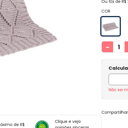
Ou
10
x de
R$
COR
－
Não sei 
Compartilha
Clique e veja
máximo de R$
opiniões sinceras