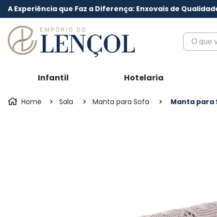
A Experiência que Faz a Diferença: Enxovais de Qualidad
O que voc
Infantil
Hotelaria
Sala
Manta para Sofa
Manta para 