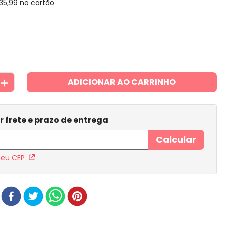
35
,
99
no cartão
＋
ADICIONAR AO CARRINHO
meu CEP
r