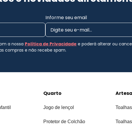
Informe seu email
 com a nossa
Política de Privacidade
e poderá alterar ou canc
uas compras e não recebe spam.
Quarto
Artes
fantil
Jogo de lençol
Toalhas
Protetor de Colchão
Toalhas