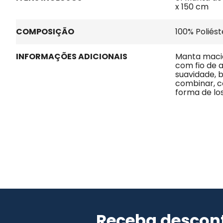
x 150 cm
COMPOSIÇÃO
100% Poliést
INFORMAÇÕES ADICIONAIS
Manta macia
com fio de a
suavidade, br
combinar, 
forma de lo
Receba descont