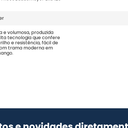
er
 e volumosa, produzida 
lta tecnologia que confere 
ilho e resistência, fácil de 
com trama moderna em 
sango.
os e novidades diretament