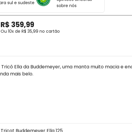
ara sul e sudeste
sobre nós
R$
359
,
99
Ou
10
x de
R$
35
,
99
no cartão
m Tricô Ella da Buddemeyer, uma manta muito macia e 
nda mais belo.
 Tricot Buddemeyer Ella 125 