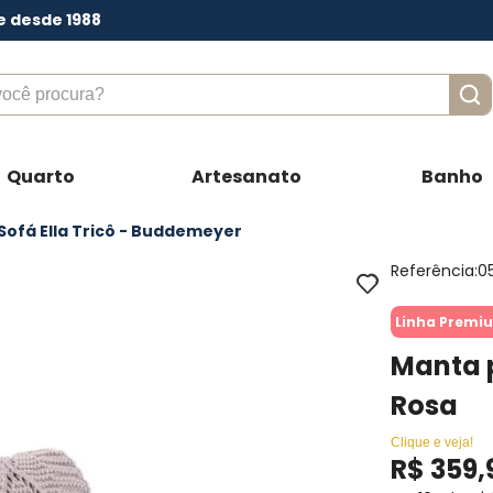
e desde 1988
ê procura?
Quarto
Artesanato
Banho
Sofá Ella Tricô - Buddemeyer
Referência
:
0
Linha Premi
Manta p
Rosa
Clique e veja!
R$
359
,