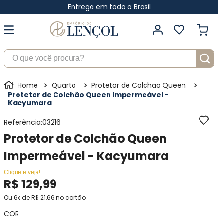
Entrega em todo o Brasil
O que você procura?
Quarto
Protetor de Colchao Queen
Protetor de Colchão Queen Impermeável -
Kacyumara
Referência
:
03216
Protetor de Colchão Queen
Impermeável - Kacyumara
Clique e veja!
R$
129
,
99
Ou
6
x de
R$
21
,
66
no cartão
COR