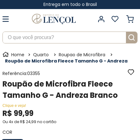
Entrega em todo o Brasil
O que você procura?
Quarto
Roupao de Microfibra
Roupão de Microfibra Fleece Tamanho G - Andreza
Referência
:
03355
Roupão de Microfibra Fleece
Tamanho G - Andreza Branco
Clique e veja!
R$
99
,
99
Ou
4
x de
R$
24
,
99
no cartão
COR