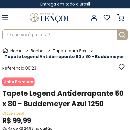
Entrega em todo o Brasil
O que você procura?
Banho
Tapete para Box
Tapete Legend Antiderrapante 50 x 80 - Buddemeyer
Referência
:
06123
Linha Premium
Tapete Legend Antiderrapante 50
x 80 - Buddemeyer Azul 1250
Clique e veja!
R$
99
,
99
Ou
4
x de
R$
24
,
99
no cartão