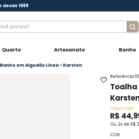
e desde 1988
ê procura?
Quarto
Artesanato
Banho
 Banho em Algodão Linea - Karsten
Referência
:
0
Toalha
Karste
Clique e veja!
R$
44
,
9
Ou
2
x de
R$
COR