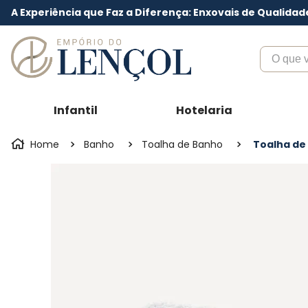
A Experiência que Faz a Diferença: Enxovais de Qualidad
O que voc
Infantil
Hotelaria
Banho
Toalha de Banho
Toalha de