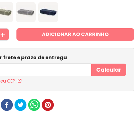
＋
ADICIONAR AO CARRINHO
meu CEP
r