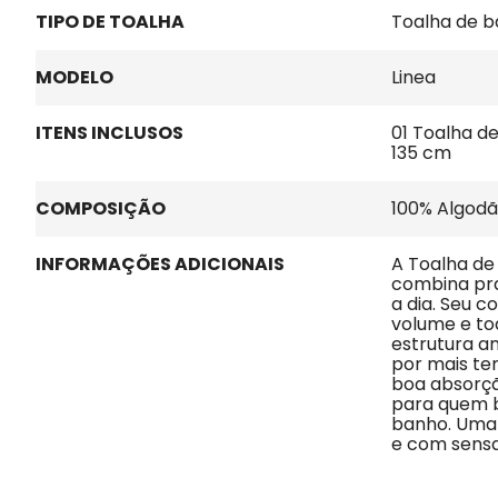
TIPO DE TOALHA
Toalha de 
MODELO
Linea
ITENS INCLUSOS
01 Toalha de
135 cm
COMPOSIÇÃO
100% Algod
INFORMAÇÕES ADICIONAIS
A Toalha de
combina pra
a dia. Seu c
volume e to
estrutura an
por mais te
boa absorçã
para quem b
banho. Uma t
e com sens