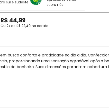
ara sul e sudeste
sobre nós
R$
44
,
99
Ou
2
x de
R$
22
,
49
no cartão
uem busca conforto e praticidade no dia a dia. Confecci
io, proporcionando uma sensação agradável após o banh
estilo de banheiro. Suas dimensões garantem cobertura 