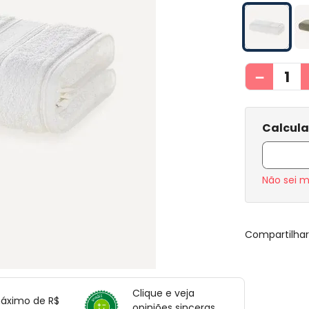
－
Não sei 
Compartilha
Clique e veja
máximo de R$
opiniões sinceras