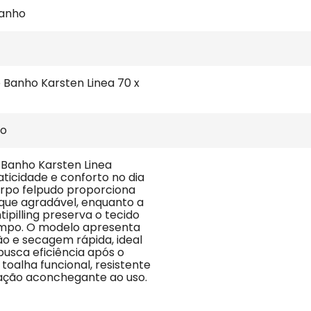
banho
 Banho Karsten Linea 70 x 
ão
 Banho Karsten Linea 
ticidade e conforto no dia 
orpo felpudo proporciona 
que agradável, enquanto a 
tipilling preserva o tecido 
mpo. O modelo apresenta 
o e secagem rápida, ideal 
usca eficiência após o 
oalha funcional, resistente 
ação aconchegante ao uso.