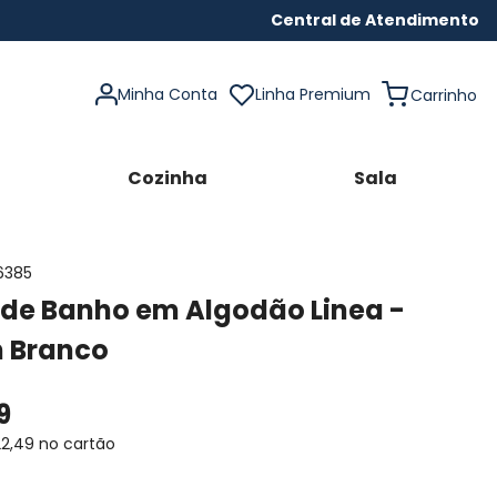
Central de Atendimento
Minha Conta
Linha Premium
Cozinha
Sala
6385
 de Banho em Algodão Linea -
n Branco
9
22
,
49
no cartão