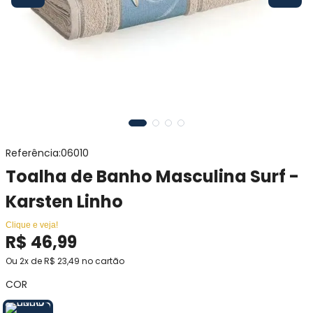
Referência
:
06010
Toalha de Banho Masculina Surf -
Karsten Linho
Clique e veja!
R$
46
,
99
Ou
2
x de
R$
23
,
49
no cartão
COR