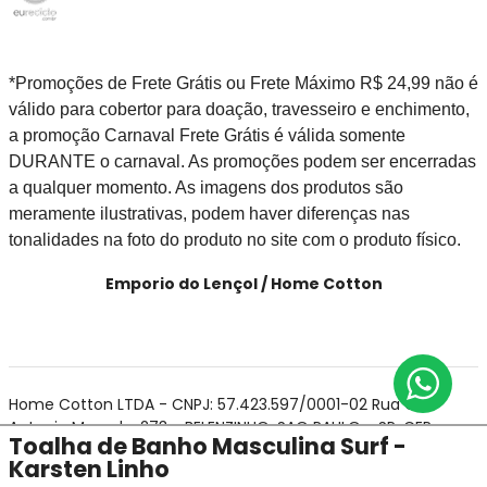
*Promoções de Frete Grátis ou Frete Máximo R$ 24,99 não é
válido para cobertor para doação, travesseiro e enchimento,
a promoção Carnaval Frete Grátis é válida somente
DURANTE o carnaval. As promoções podem ser encerradas
a qualquer momento. As imagens dos produtos são
meramente ilustrativas, podem haver diferenças nas
tonalidades na foto do produto no site com o produto físico.
Emporio do Lençol / Home Cotton
Home Cotton LTDA - CNPJ: 57.423.597/0001-02 Rua Cel
Antonio Marcelo, 273 - BELENZINHO, SAO PAULO - SP, CEP
Toalha de Banho Masculina Surf -
03054-040
Karsten Linho