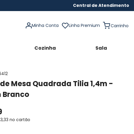
Central de Atendimento
Minha Conta
Linha Premium
Cozinha
Sala
6412
de Mesa Quadrada Tilia 1,4m -
n Branco
9
23
,
33
no cartão