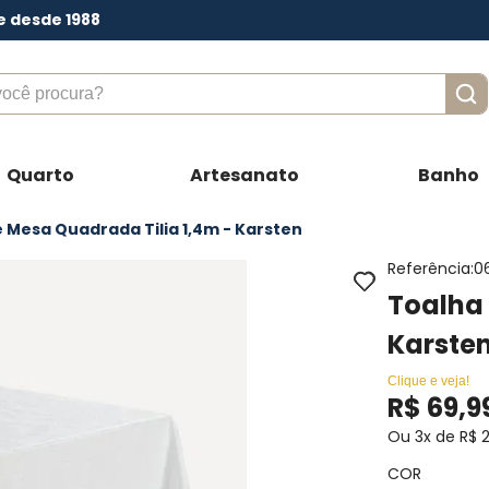
e desde 1988
ê procura?
Quarto
Artesanato
Banho
 Mesa Quadrada Tilia 1,4m - Karsten
Referência
:
0
Toalha 
Karste
Clique e veja!
R$
69
,
9
Ou
3
x de
R$
COR