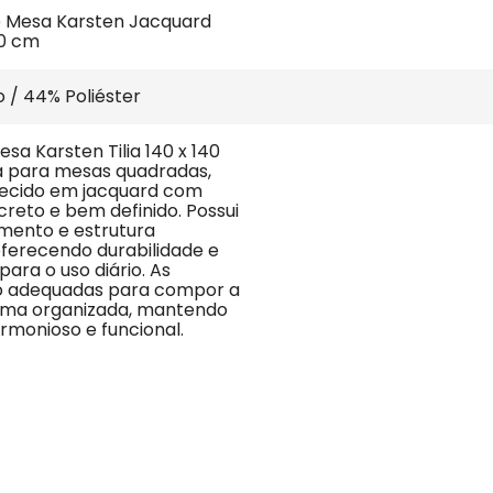
e Mesa Karsten Jacquard 
40 cm
 / 44% Poliéster
sa Karsten Tilia 140 x 140 
a para mesas quadradas, 
ecido em jacquard com 
reto e bem definido. Possui 
ento e estrutura 
oferecendo durabilidade e 
para o uso diário. As 
o adequadas para compor a 
rma organizada, mantendo 
rmonioso e funcional.