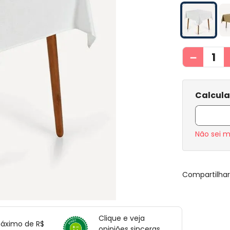
－
Não sei 
Compartilha
Clique e veja
máximo de R$
opiniões sinceras