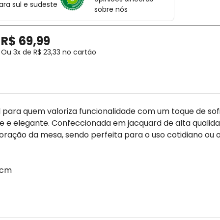
ara sul e sudeste
sobre nós
R$
69
,
99
Ou
3
x de
R$
23
,
33
no cartão
 para quem valoriza funcionalidade com um toque de sofis
e elegante. Confeccionada em jacquard de alta qualidade
oração da mesa, sendo perfeita para o uso cotidiano ou 
 cm