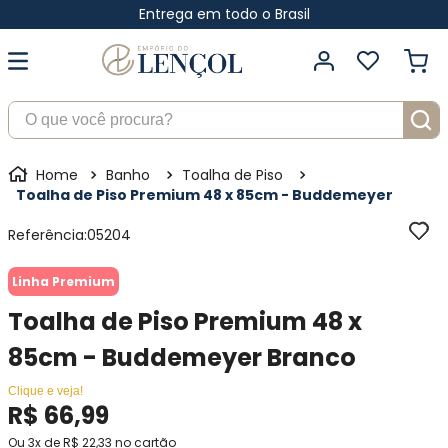
Entrega em todo o Brasil
O que você procura?
Banho
Toalha de Piso
Toalha de Piso Premium 48 x 85cm - Buddemeyer
Referência
:
05204
Linha Premium
Toalha de Piso Premium 48 x
85cm - Buddemeyer Branco
Clique e veja!
R$
66
,
99
Ou
3
x de
R$
22
,
33
no cartão