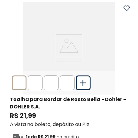
Toalha para Bordar de Rosto Bella - Dohler
-
DOHLER S.A.
R$
21
,
99
Á vista no boleto, depósito ou PIX
ou
1
x de
R$
21
,
99
no crédito