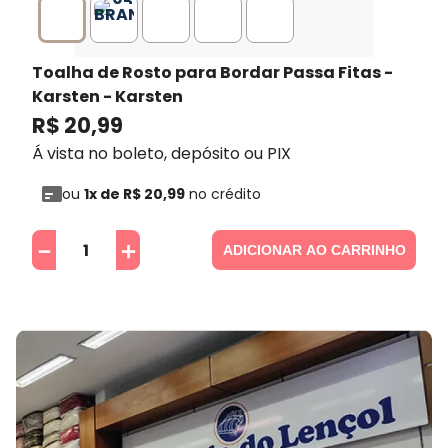
Toalha de Rosto para Bordar Passa Fitas -
Karsten
- Karsten
R$
20
,
99
Á vista no boleto, depósito ou PIX
ou
1
x de
R$
20
,
99
no crédito
－
＋
ADICIONAR AO CARRINHO