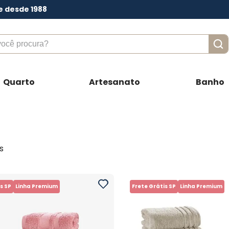
e desde 1988
ê procura?
Quarto
Artesanato
Banho
s
s SP
Linha Premium
Frete Grátis SP
Linha Premium