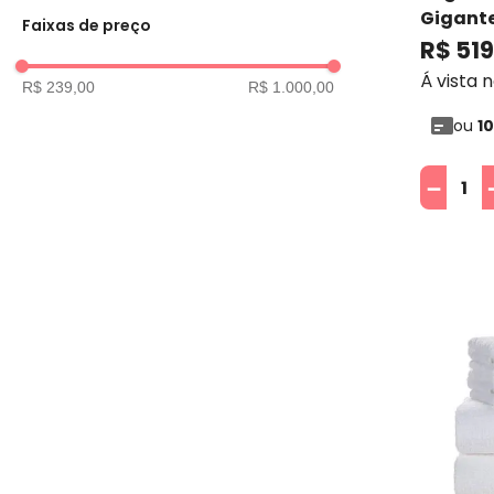
Gigante
Faixas de preço
Trussar
R$
519
Á vista 
R$ 239,00
R$ 1.000,00
ou
10
－