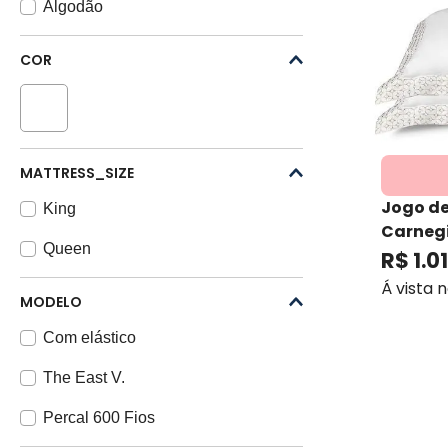
Algodão
COR
MATTRESS_SIZE
Jogo de
King
Carnegi
Queen
Bed
R$
1
.
0
Á vista 
MODELO
Com elástico
The East V.
Percal 600 Fios