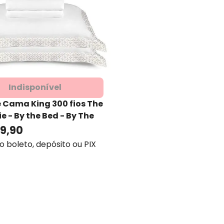
Indisponível
 Cama King 300 fios The
e - By the Bed
- By The
19
,
90
no boleto, depósito ou PIX