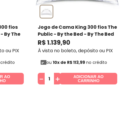
00 fios
Jogo de Cama King 300 fios The
- By The
Public - By the Bed
- By The Bed
R$
1
.
139
,
90
to ou PIX
Á vista no boleto, depósito ou PIX
crédito
ou
10
x de
R$
113
,
99
no crédito
AR AO
ADICIONAR AO
－
＋
NHO
CARRINHO