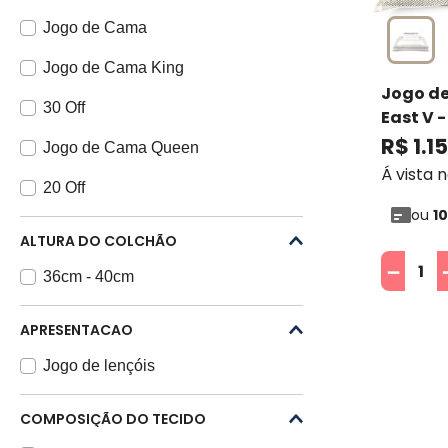
Jogo de Cama
Jogo de Cama King
Jogo de
30 Off
East V -
R$
1
.
1
Jogo de Cama Queen
Á vista 
20 Off
ou
10
ALTURA DO COLCHÃO
－
36cm - 40cm
APRESENTACAO
Jogo de lençóis
COMPOSIÇÃO DO TECIDO