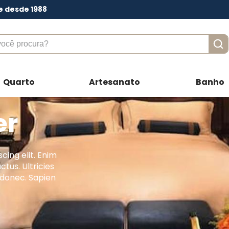
e desde 1988
ê procura?
Quarto
Artesanato
Banho
er
cing elit. Enim
ctus. Ultricies
 donec. Sapien