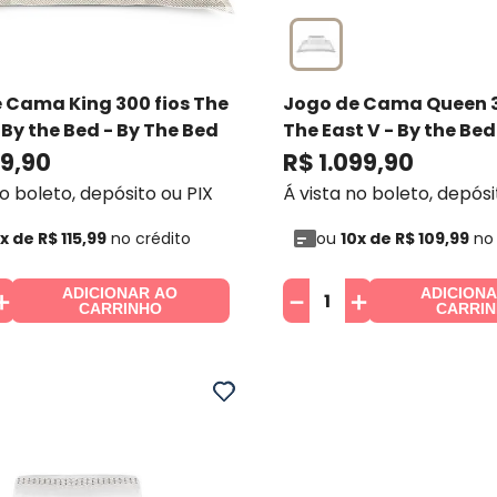
 Cama King 300 fios The
Jogo de Cama Queen 3
 By the Bed
- By The Bed
The East V - By the Bed
Bed
59
,
90
R$
1
.
099
,
90
no boleto, depósito ou PIX
Á vista no boleto, depósi
x de
R$
115
,
99
no crédito
ou
10
x de
R$
109
,
99
no 
ADICIONAR AO
ADICION
＋
－
＋
CARRINHO
CARRI