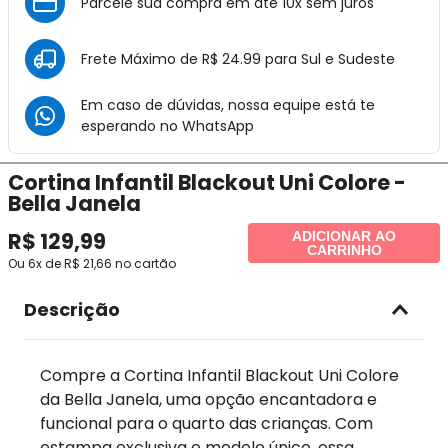
Parcele sua compra em até 10x sem juros
Frete Máximo de R$ 24.99 para Sul e Sudeste
Em caso de dúvidas, nossa equipe está te
esperando no
WhatsApp
Cortina Infantil Blackout Uni Colore -
Bella Janela
R$
129
,
99
ADICIONAR AO
CARRINHO
Ou
6
x de
R$
21
,
66
no cartão
Descrição
Compre a Cortina Infantil Blackout Uni Colore
da Bella Janela, uma opção encantadora e
funcional para o quarto das crianças. Com
estampa exclusiva e modelo único, essa