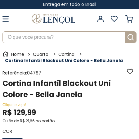
Entrega em todo o Brasil
O que você procura?
Quarto
Cortina
Cortina Infantil Blackout Uni Colore - Bella Janela
Referência
:
04787
Cortina Infantil Blackout Uni
Colore - Bella Janela
Clique e veja!
R$
129
,
99
Ou
6
x de
R$
21
,
66
no cartão
COR