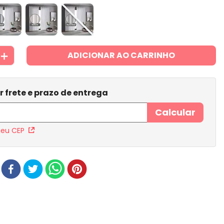
＋
ADICIONAR AO CARRINHO
meu CEP
r