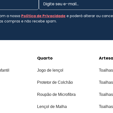
 com a nossa
Política de Privacidade
e poderá alterar ou canc
uas compras e não recebe spam.
Quarto
Artes
fantil
Jogo de lençol
Toalhas
Protetor de Colchão
Toalhas
Roupão de Microfibra
Toalhas
Lençol de Malha
Toalhas