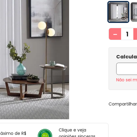
－
Não sei 
Compartilha
Clique e veja
máximo de R$
opiniões sinceras