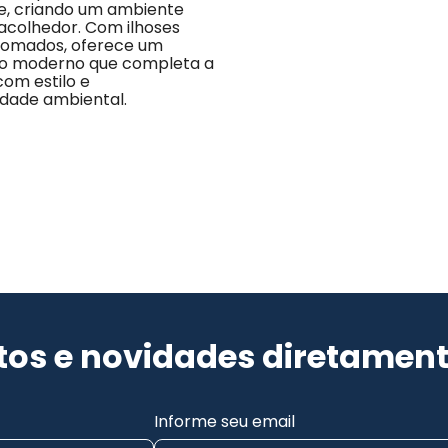
e, criando um ambiente 
acolhedor. Com ilhoses 
romados, oferece um 
 moderno que completa a 
om estilo e 
idade ambiental.
os e novidades diretament
Informe seu email