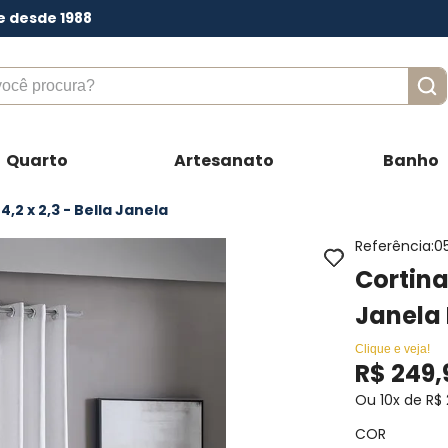
e desde 1988
ê procura?
Quarto
Artesanato
Banho
,2 x 2,3 - Bella Janela
Referência
:
0
Cortina
Janela
Clique e veja!
R$
249
,
Ou
10
x de
R$
COR