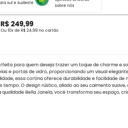
ara sul e sudeste
sobre nós
R$
249
,
99
Ou
10
x de
R$
24
,
99
no cartão
é perfeita para quem deseja trazer um toque de charme e
nelas e portas de vidro, proporcionando um visual elegant
alidade, essa cortina oferece durabilidade e facilidade 
tempo. O design rústico, aliado ao seu caimento suave,
 qualidade Bella Janela, você transforma seu espaço, cr