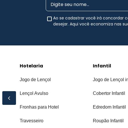
Ao se cadastrar você irá concordar
desejar. Aqui você economiza nas s
Hotelaria
Infantil
Jogo de Lençol
Jogo de Lençol in
Lençol Avulso
Cobertor Infantil
Fronhas para Hotel
Edredom Infantil
Travesseiro
Roupão Infantil