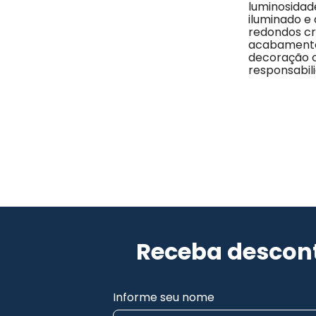
luminosidad
iluminado e 
redondos c
acabamento
decoração c
responsabil
Receba descont
Informe seu nome