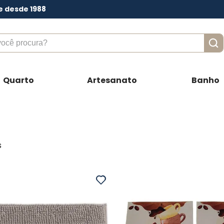
e desde 1988
ê procura?
Quarto
Artesanato
Banho
s