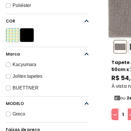
Poliéster
COR
Marca
Tapete 
Kacyumara
50cm x 
BUETTN
Jolitex tapetes
R$
54
,
Á vista 
BUETTNER
ou
2
MODELO
－
Greco
Faixas de preço