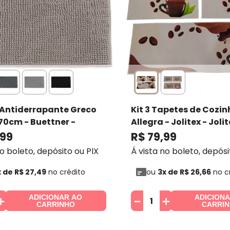
Antiderrapante Greco
Kit 3 Tapetes de Cozi
70cm - Buettner
-
Allegra - Jolitex
- Joli
ER
tapetes
99
R$
79
,
99
no boleto, depósito ou PIX
Á vista no boleto, depósi
x de
R$
27
,
49
no crédito
ou
3
x de
R$
26
,
66
no c
ADICIONAR AO
ADICION
＋
－
＋
CARRINHO
CARRI