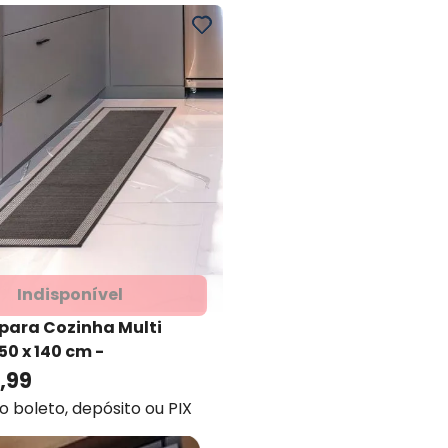
Indisponível
para Cozinha Multi
50 x 140 cm -
mara
- Kacyumara
,
99
no boleto, depósito ou PIX