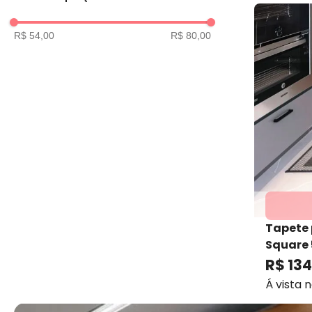
R$ 54,00
R$ 80,00
Tapete 
Square 
Kacyu
R$
134
Á vista 