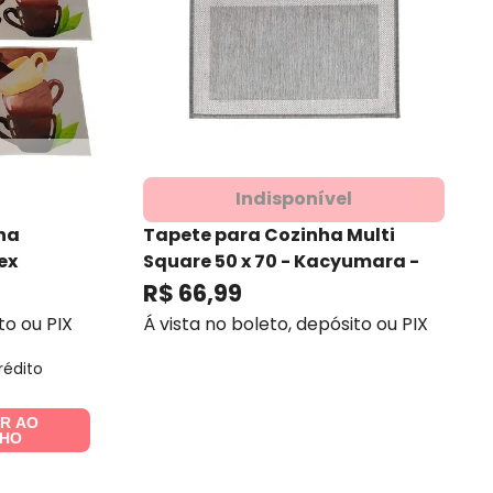
Indisponível
nha
Tapete para Cozinha Multi
tex
Square 50 x 70 - Kacyumara
-
Kacyumara
R$
66
,
99
to ou PIX
Á vista no boleto, depósito ou PIX
rédito
AR AO
NHO