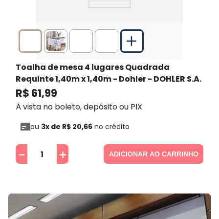
Toalha de mesa 4 lugares Quadrada
Requinte 1,40m x 1,40m - Dohler
- DOHLER S.A.
R$
61
,
99
Á vista no boleto, depósito ou PIX
ou
3
x de
R$
20
,
66
no crédito
－
＋
ADICIONAR AO CARRINHO