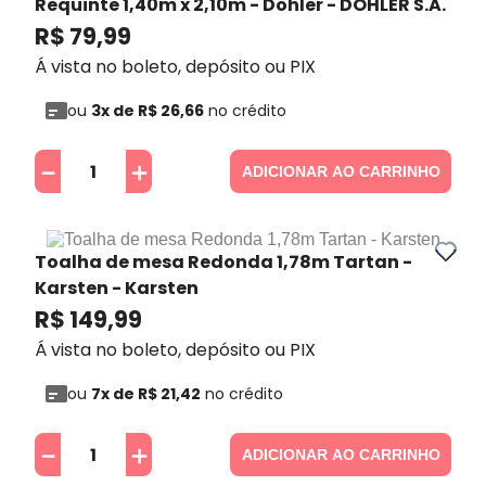
Requinte 1,40m x 2,10m - Dohler
- DOHLER S.A.
R$
79
,
99
Á vista no boleto, depósito ou PIX
ou
3
x de
R$
26
,
66
no crédito
－
＋
ADICIONAR AO CARRINHO
Toalha de mesa Redonda 1,78m Tartan -
Karsten
- Karsten
R$
149
,
99
Á vista no boleto, depósito ou PIX
ou
7
x de
R$
21
,
42
no crédito
－
＋
ADICIONAR AO CARRINHO