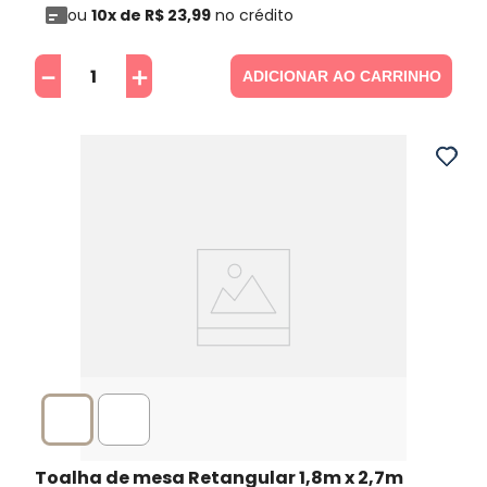
ou
10
x de
R$
23
,
99
no crédito
－
＋
ADICIONAR AO CARRINHO
Toalha de mesa Retangular 1,8m x 2,7m