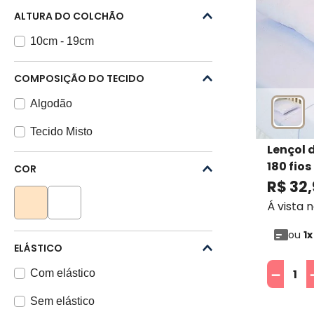
ALTURA DO COLCHÃO
10cm - 19cm
COMPOSIÇÃO DO TECIDO
Algodão
Tecido Misto
Lençol 
180 fios
COR
Profitex
R$
32
,
Á vista 
ou
1
x
ELÁSTICO
－
Com elástico
Sem elástico