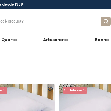
e desde 1988
ê procura?
Quarto
Artesanato
Banho
s
cação
Sob fabricação