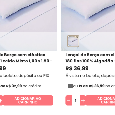
de Berço sem elástico
Lençol de Berço com e
 Tecido Misto 1,00 x 1,50 -
180 fios 100% Algodão 
til
- Profitextil
Profitextil
- Profitextil
99
R$
36
,
99
no boleto, depósito ou PIX
Á vista no boleto, depósi
 de
R$
32
,
99
no crédito
ou
1
x de
R$
36
,
99
no cr
ADICIONAR AO
ADICION
＋
－
＋
CARRINHO
CARRI