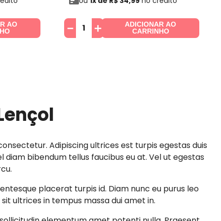
édito
ou
1
x de
R$
34
,
99
no crédito
AR AO
ADICIONAR AO
－
＋
NHO
CARRINHO
Lençol
onsectetur. Adipiscing ultrices est turpis egestas duis
 diam bibendum tellus faucibus eu at. Vel ut egestas
rcu.
llentesque placerat turpis id. Diam nunc eu purus leo
sit ultrices in tempus massa dui amet in.
ollicitudin elementum amet potenti nulla. Praesent