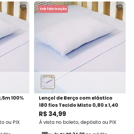
Sob fabricação
 1,5m 100%
Lençol de Berço com elástico
180 fios Tecido Misto 0,80 x 1,40
x 10 - Profitextil
- Profitextil
R$
34
,
99
to ou PIX
Á vista no boleto, depósito ou PIX