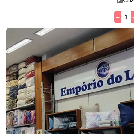
ou
1
x
－