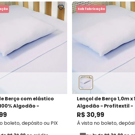
cação
Sob fabricação
de Berço com elástico
Lençol de Berço 1,0m x
s 100% Algodão -
Algodão - Profitextil
-
til
- Profitextil
Profitextil
99
R$
30
,
99
no boleto, depósito ou PIX
Á vista no boleto, depósi