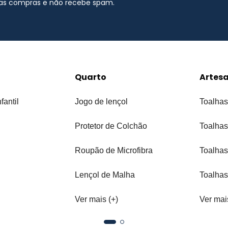
uas compras e não recebe spam.
Quarto
Artes
fantil
Jogo de lençol
Toalhas
Protetor de Colchão
Toalhas
Roupão de Microfibra
Toalhas
Lençol de Malha
Toalhas
Ver mais (+)
Ver mai