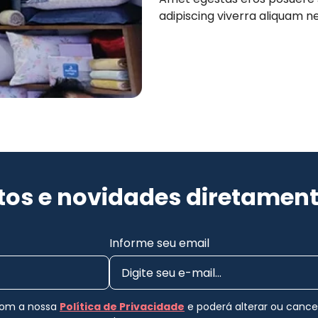
adipiscing viverra aliquam nec
os e novidades diretament
Informe seu email
 com a nossa
Política de Privacidade
e poderá alterar ou canc