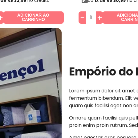
 de
R$
32
,
99
no crédito
ou
1
x de
R$
30
,
99
no cr
ADICIONAR AO
ADICION
＋
－
＋
CARRINHO
CARRI
Empório do 
Lorem ipsum dolor sit amet c
fermentum bibendum. Elit vel
quam quis facilisi eget non a
Ornare quam facilisi quis pe
proin enim proin rutrum. Sed 
Amet egestas eros posuere s