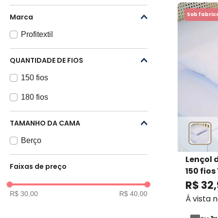
Sob fabri
Marca
Profitextil
QUANTIDADE DE FIOS
150 fios
180 fios
TAMANHO DA CAMA
Berço
Lençol 
Faixas de preço
150 fio
Profitex
R$
32
,
R$ 30,00
R$ 40,00
Á vista 