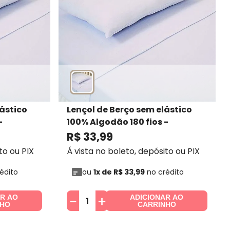
lástico
Lençol de Berço sem elástico
-
100% Algodão 180 fios -
Profitextil
- Profitextil
R$
33
,
99
to ou PIX
Á vista no boleto, depósito ou PIX
édito
ou
1
x de
R$
33
,
99
no crédito
AR AO
ADICIONAR AO
－
＋
NHO
CARRINHO