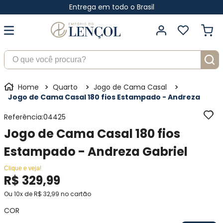
Entrega em todo o Brasil
O que você procura?
Quarto
Jogo de Cama Casal
Jogo de Cama Casal 180 fios Estampado - Andreza
Referência
:
04425
Jogo de Cama Casal 180 fios
Estampado - Andreza Gabriel
Clique e veja!
R$
329
,
99
Ou
10
x de
R$
32
,
99
no cartão
COR