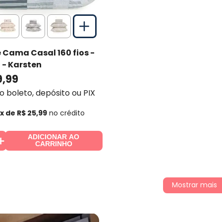
 Cama Casal 160 fios -
n
- Karsten
9
,
99
no boleto, depósito ou PIX
x de
R$
25
,
99
no crédito
ADICIONAR AO
＋
CARRINHO
Mostrar mais