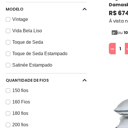
Scavone
Damask
MODELO
Buddem
R$
67
Jolitex
Vintage
Á vista 
ESTAMPARIA S.A
Vida Bela Liso
ou
10
Toque de Seda
－
Toque de Seda Estampado
Satinée Estampado
Samuel
QUANTIDADE DE FIOS
Royale
150 fios
Robin
160 Fios
Premium
180 fios
Percalle
200 fios