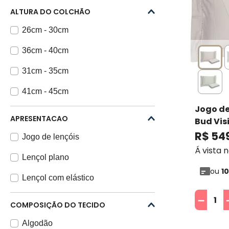
ALTURA DO COLCHÃO
26cm - 30cm
36cm - 40cm
31cm - 35cm
41cm - 45cm
Jogo de
APRESENTACAO
Bud Vis
Buddem
R$
54
Jogo de lençóis
Á vista 
Lençol plano
ou
10
Lençol com elástico
－
COMPOSIÇÃO DO TECIDO
Algodão