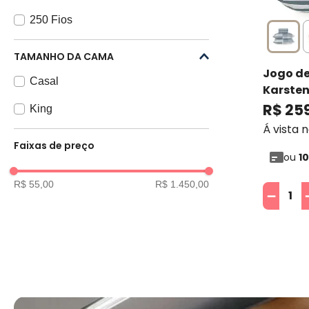
250 Fios
270 Fios
TAMANHO DA CAMA
Jogo de
300 Fios
Casal
Karste
400 Fios
R$
25
King
Á vista 
Faixas de preço
ou
10
R$ 55,00
R$ 1.450,00
－