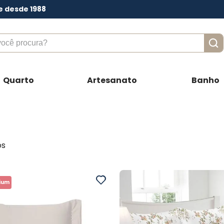
e desde 1988
ê procura?
Quarto
Artesanato
Banho
os
ium