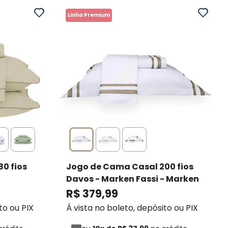
Linha Premium
0 fios
Jogo de Cama Casal 200 fios
Davos - Marken Fassi
- Marken
meyer
Fassi
R$
379
,
99
to ou PIX
Á vista no boleto, depósito ou PIX