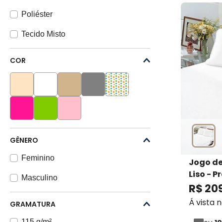
Poliéster
Tecido Misto
COR
GÊNERO
Feminino
Jogo de
Liso - 
Masculino
S.A
R$
20
Á vista 
GRAMATURA
115 g/m²