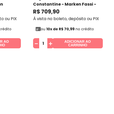
en
Constantine - Marken Fassi
-
Marken Fassi
R$
709
,
90
to ou PIX
Á vista no boleto, depósito ou PIX
rédito
ou
10
x de
R$
70
,
99
no crédito
AR AO
ADICIONAR AO
－
＋
NHO
CARRINHO