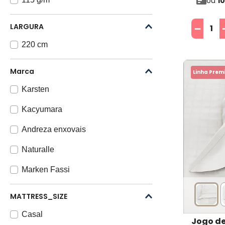
ou
10
－
LARGURA
220 cm
Marca
Linha Prem
Karsten
Kacyumara
Andreza enxovais
Naturalle
Marken Fassi
Buddemeyer
MATTRESS_SIZE
Portallar
Casal
Jogo de