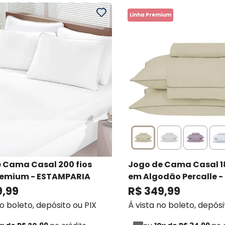
Linha Premium
 Cama Casal 200 fios
Jogo de Cama Casal 18
Premium
- ESTAMPARIA
em Algodão Percalle -
Buddemeyer
- Budde
9
,
99
R$
349
,
99
no boleto, depósito ou PIX
Á vista no boleto, depósi