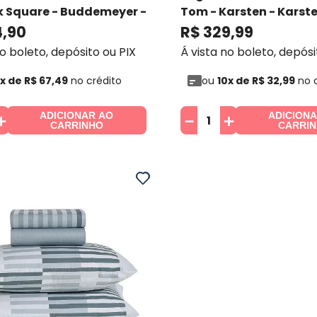
 Square - Buddemeyer
-
Tom - Karsten
- Karst
eyer
4
,
90
R$
329
,
99
no boleto, depósito ou PIX
Á vista no boleto, depósi
x de
R$
67
,
49
no crédito
ou
10
x de
R$
32
,
99
no c
ADICIONAR AO
ADICION
＋
－
＋
CARRINHO
CARRI