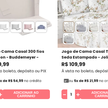
 Cama Casal 300 fios
Jogo de Cama Casal 
ion - Buddemeyer
-
Seda Estampado - Jol
eyer
Jolitex
9
,
99
R$
109
,
99
no boleto, depósito ou PIX
Á vista no boleto, depósi
x de
R$
54
,
99
no crédito
ou
5
x de
R$
21
,
99
no cr
ADICIONAR AO
ADICION
＋
－
＋
CARRINHO
CARRI