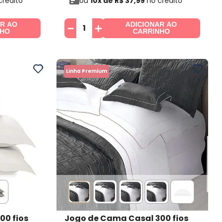
crédito
ou
10
x de
R$
37
,
99
no crédito
AR AO
ADICIONAR AO
－
＋
NHO
CARRINHO
Linha Premium
00 fios
Jogo de Cama Casal 300 fios