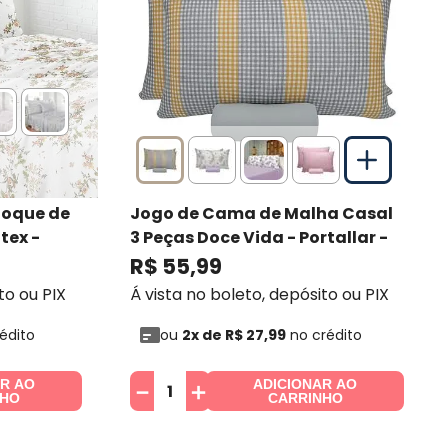
Toque de
Jogo de Cama de Malha Casal
itex
-
3 Peças Doce Vida - Portallar
-
Portallar
R$
55
,
99
to ou PIX
Á vista no boleto, depósito ou PIX
édito
ou
2
x de
R$
27
,
99
no crédito
AR AO
ADICIONAR AO
－
＋
NHO
CARRINHO