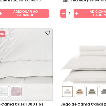
x de
R$
20
,
99
no crédito
ou
10
x de
R$
34
,
99
no 
ADICIONAR AO
ADICION
＋
－
＋
CARRINHO
CARRI
ium
 Cama Casal 300 fios
Jogo de Cama Casal 2