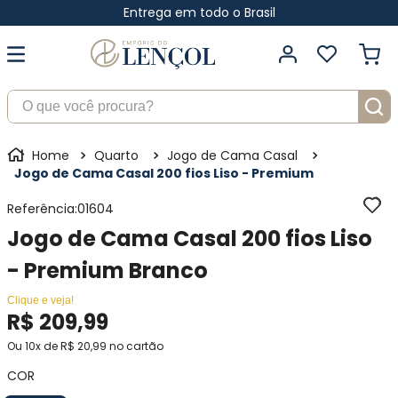
Entrega em todo o Brasil
O que você procura?
Quarto
Jogo de Cama Casal
Jogo de Cama Casal 200 fios Liso - Premium
Referência
:
01604
Jogo de Cama Casal 200 fios Liso
- Premium Branco
Clique e veja!
R$
209
,
99
Ou
10
x de
R$
20
,
99
no cartão
COR