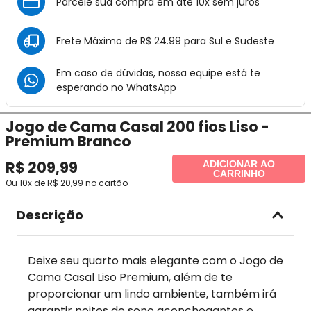
Parcele sua compra em até 10x sem juros
Frete Máximo de R$ 24.99 para Sul e Sudeste
Em caso de dúvidas, nossa equipe está te
esperando no
WhatsApp
Jogo de Cama Casal 200 fios Liso -
Premium Branco
R$
209
,
99
ADICIONAR AO
CARRINHO
Ou
10
x de
R$
20
,
99
no cartão
Descrição
Deixe seu quarto mais elegante com o Jogo de
Cama Casal Liso Premium, além de te
proporcionar um lindo ambiente, também irá
garantir noites de sono aconchegantes e