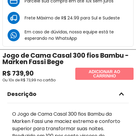
Parcele sua compra em até 10x sem juros
Frete Máximo de R$ 24.99 para Sul e Sudeste
Em caso de dúvidas, nossa equipe está te
esperando no
WhatsApp
Jogo de Cama Casal 300 fios Bambu -
Marken Fassi Bege
R$
739
,
90
ADICIONAR AO
CARRINHO
Ou
10
x de
R$
73
,
99
no cartão
Descrição
O Jogo de Cama Casal 300 fios Bambu da
Marken Fassi une maciez extrema e conforto
superior para transformar suas noites.
Produzido em 100 por cento viscose de