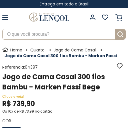
Entrega em todo o Brasil
O que você procura?
Quarto
Jogo de Cama Casal
Jogo de Cama Casal 300 fios Bambu - Marken Fassi
Referência
:
04397
Jogo de Cama Casal 300 fios
Bambu - Marken Fassi Bege
Clique e veja!
R$
739
,
90
Ou
10
x de
R$
73
,
99
no cartão
COR